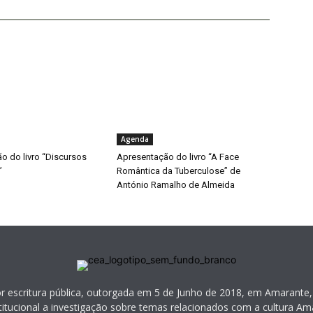
Agenda
o do livro “Discursos
Apresentação do livro “A Face
”
Romântica da Tuberculose” de
António Ramalho de Almeida
or escritura pública, outorgada em 5 de Junho de 2018, em Amarante,
itucional a investigação sobre temas relacionados com a cultura Ama