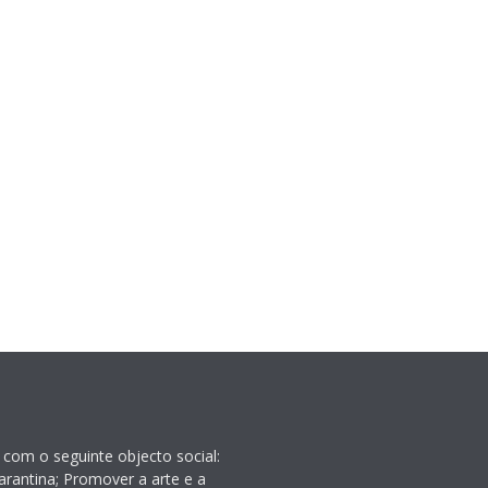
 com o seguinte objecto social:
rantina; Promover a arte e a