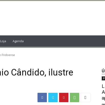
Loja
Agenda
e Fridoense
io Cândido, ilustre
Ú
P
L
A
a
ce