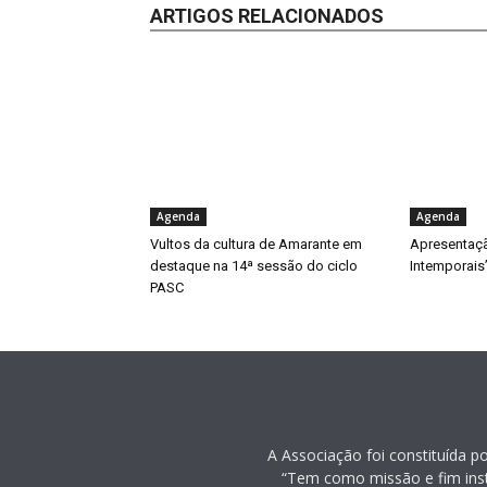
ARTIGOS RELACIONADOS
Agenda
Agenda
Vultos da cultura de Amarante em
Apresentaçã
destaque na 14ª sessão do ciclo
Intemporais
PASC
A Associação foi constituída p
“Tem como missão e fim inst