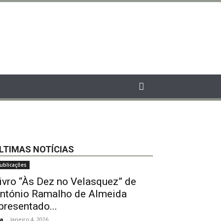
LTIMAS NOTÍCIAS
ublicações
ivro “Às Dez no Velasquez” de
ntónio Ramalho de Almeida
presentado...
a
-
Janeiro 4, 2026