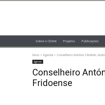
Centro
de
Estudos
Amarantinos
Sobre o CEAmt
Projetos
Publicações
Início
Agenda
Conselheiro António Cândido, ilustr
Agenda
Conselheiro Antón
Fridoense