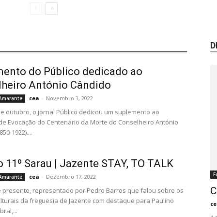
D
ento do Público dedicado ao
heiro António Cândido
cea
-
Novembro 3, 2022
 Amarante
de outubro, o jornal Público dedicou um suplemento ao
e Evocação do Centenário da Morte do Conselheiro António
50-1922)....
 11º Sarau | Jazente STAY, TO TALK
F
cea
-
Dezembro 17, 2022
 Amarante
C
 presente, representado por Pedro Barros que falou sobre os
lturais da freguesia de Jazente com destaque para Paulino
ce
ral,...