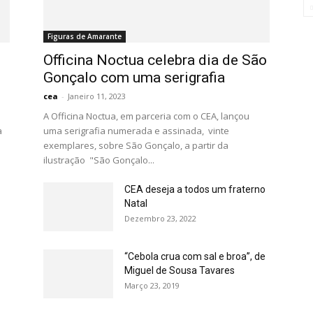
Figuras de Amarante
Officina Noctua celebra dia de São
Gonçalo com uma serigrafia
cea
-
Janeiro 11, 2023
A Officina Noctua, em parceria com o CEA, lançou
a
uma serigrafia numerada e assinada, vinte
exemplares, sobre São Gonçalo, a partir da
ilustração "São Gonçalo...
CEA deseja a todos um fraterno
Natal
Dezembro 23, 2022
“Cebola crua com sal e broa”, de
Miguel de Sousa Tavares
Março 23, 2019