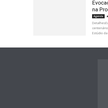
Evocaç
na Pro
Agenda
DetalhesEv
centenário
Estúdio da