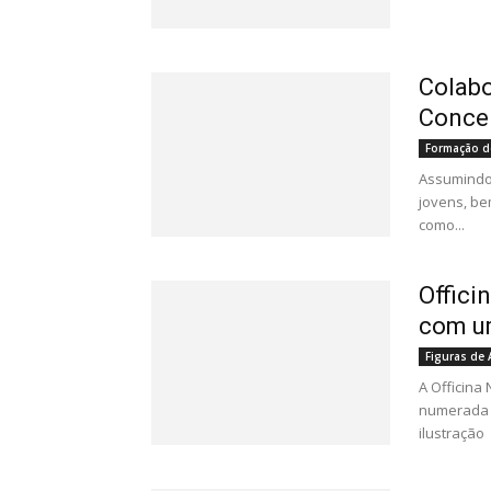
Colabo
Conce
Formação d
Assumindo 
jovens, be
como...
Offici
com um
Figuras de
A Officina
numerada e
ilustração