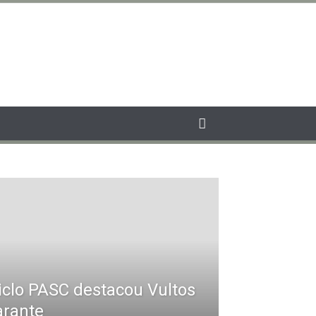
iclo PASC destacou Vultos
arante