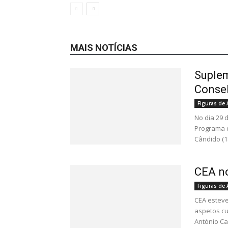
MAIS NOTÍCIAS
Suplem
Consel
Figuras de
No dia 29 
Programa d
Cândido (18
CEA no
Figuras de
CEA esteve
aspetos cu
António Cab