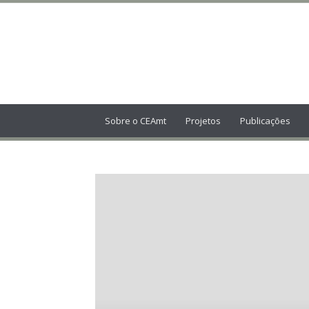
Centro
de
Estudos
Amarantinos
Sobre o CEAmt
Projetos
Publicações