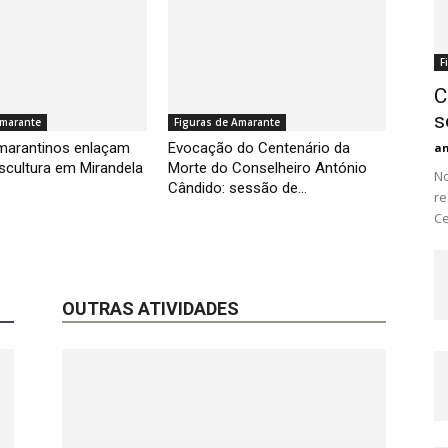
F
C
s
Amarante
Figuras de Amarante
Amarantinos enlaçam
Evocação do Centenário da
a
escultura em Mirandela
Morte do Conselheiro António
No
Cândido: sessão de...
re
Ce
OUTRAS ATIVIDADES