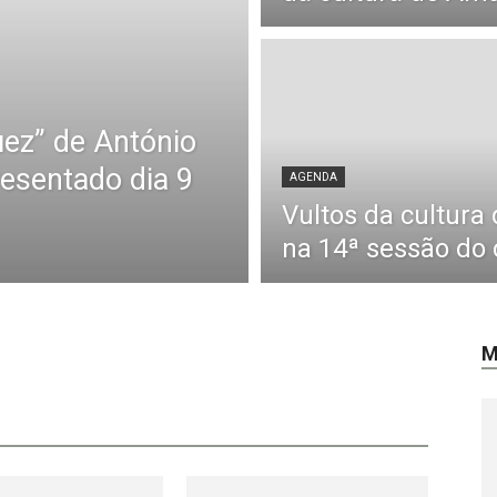
uez” de António
esentado dia 9
AGENDA
Vultos da cultur
na 14ª sessão do 
M