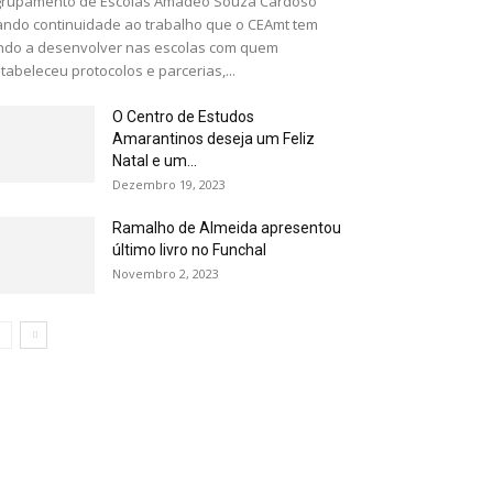
grupamento de Escolas Amadeo Souza Cardoso
ndo continuidade ao trabalho que o CEAmt tem
ndo a desenvolver nas escolas com quem
tabeleceu protocolos e parcerias,...
O Centro de Estudos
Amarantinos deseja um Feliz
Natal e um...
Dezembro 19, 2023
Ramalho de Almeida apresentou
último livro no Funchal
Novembro 2, 2023