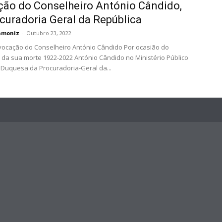
ão do Conselheiro António Cândido,
curadoria Geral da República
amoniz
-
Outubro 23, 2022
ocação do Conselheiro António Cândido Por ocasião do
 da sua morte 1922-2022 António Cândido no Ministério Público
 Duquesa da Procuradoria-Geral da...