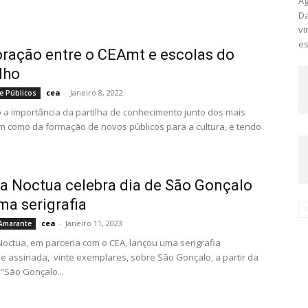
A
Da
vi
es
ração entre o CEAmt e escolas do
lho
cea
-
Janeiro 8, 2022
e Públicos
a importância da partilha de conhecimento junto dos mais
m como da formação de novos públicos para a cultura, e tendo
na Noctua celebra dia de São Gonçalo
a serigrafia
cea
-
Janeiro 11, 2023
 Amarante
 Noctua, em parceria com o CEA, lançou uma serigrafia
 assinada, vinte exemplares, sobre São Gonçalo, a partir da
 "São Gonçalo...