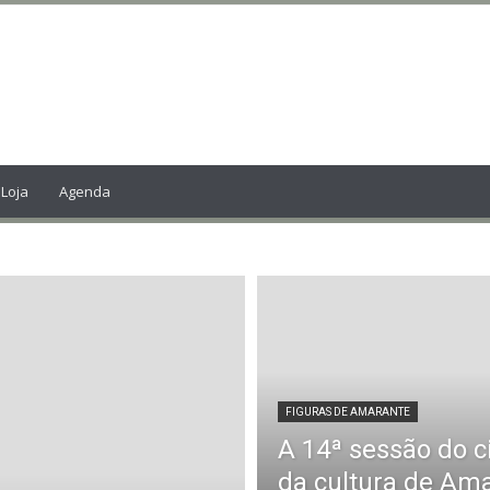
Loja
Agenda
FIGURAS DE AMARANTE
A 14ª sessão do c
da cultura de Am