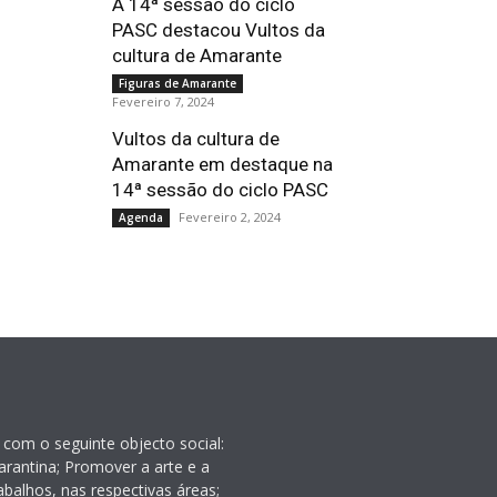
A 14ª sessão do ciclo
PASC destacou Vultos da
cultura de Amarante
Figuras de Amarante
Fevereiro 7, 2024
Vultos da cultura de
Amarante em destaque na
14ª sessão do ciclo PASC
Fevereiro 2, 2024
Agenda
 com o seguinte objecto social:
rantina; Promover a arte e a
balhos, nas respectivas áreas;