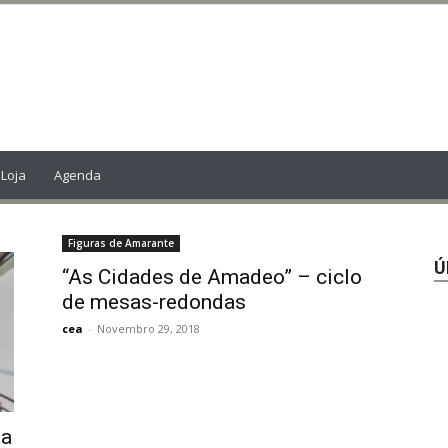
Loja
Agenda
Figuras de Amarante
Ú
“As Cidades de Amadeo” – ciclo
de mesas-redondas
cea
-
Novembro 29, 2018
da