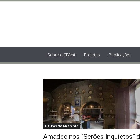
Centro
de
Estudos
Amarantinos
Sobre o CEAmt
Projetos
Publicações
Figuras de Amarante
Amadeo nos “Serões Inquietos” 