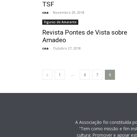
TSF
cea
-
Novembro 29, 2018
Figuras de Amarante
Revista Pontes de Vista sobre
Amadeo
cea
-
Outubro 27, 2018
...
1
6
7
8
A Associação foi constituída p
“Tem como missão e fim inst
cultura; Promover e apoiar es