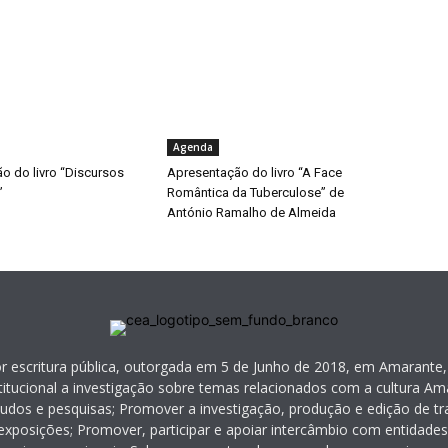
Agenda
o do livro “Discursos
Apresentação do livro “A Face
”
Romântica da Tuberculose” de
António Ramalho de Almeida
or escritura pública, outorgada em 5 de Junho de 2018, em Amarante,
itucional a investigação sobre temas relacionados com a cultura Ama
tudos e pesquisas; Promover a investigação, produção e edição de tra
exposições; Promover, participar e apoiar intercâmbio com entidades