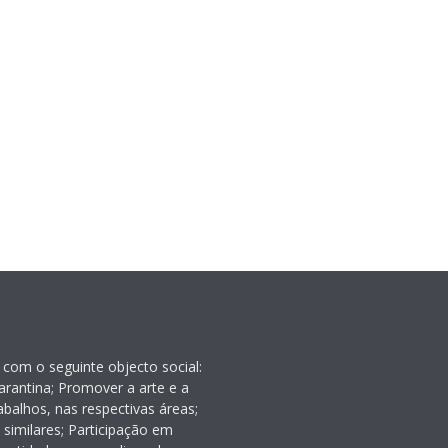
 com o seguinte objecto social:
rantina; Promover a arte e a
balhos, nas respectivas áreas;
 similares; Participação em