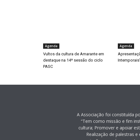
Agenda
Agenda
Vultos da cultura de Amarante em
Apresentaçã
destaque na 14ª sessão do ciclo
Intemporais
PASC
A Associação foi constituída p
“Tem como missão e fim inst
cultura; Promover e apoiar es
Realização de palestras e 