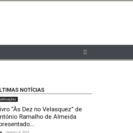
LTIMAS NOTÍCIAS
ublicações
ivro “Às Dez no Velasquez” de
ntónio Ramalho de Almeida
presentado...
a
-
Janeiro 4, 2026