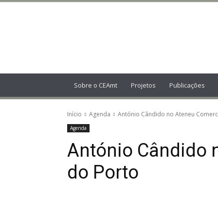
Centro
de
Estudos
Amarantinos
Sobre o CEAmt
Projetos
Publicações
Início
Agenda
António Cândido no Ateneu Comerci
Agenda
António Cândido 
do Porto