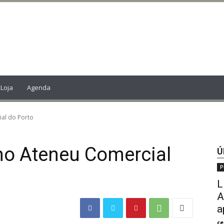
Loja
Agenda
al do Porto
no Ateneu Comercial
Ú
P
L
A
a
ce