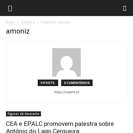
Início
Autores
Posts por amoniz
amoniz
9 POSTS
0 COMENTÁRIOS
https://ceamt.pt
Figuras de Amarante
CEA e EPALC promovem palestra sobre
António do Lago Cerqueira