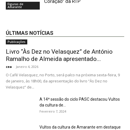
Coração” da RTP
Figuras de
Amarante
ÚLTIMAS NOTÍCIAS
Publicações
Livro “Às Dez no Velasquez” de António
Ramalho de Almeida apresentado...
cea
-
Janeiro 4, 2026
O Café Velasquez, no Porto, será palco na próxima sexta-feira, 9
de janeiro, às 18h00, da apresentação do livro “Às Dez no
Velasquez” de...
A 14ª sessão do ciclo PASC destacou Vultos
da cultura de...
Fevereiro 7, 2024
Vultos da cultura de Amarante em destaque