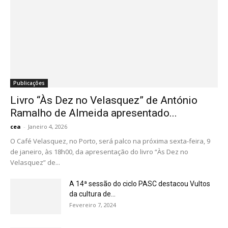
Publicações
Livro “Às Dez no Velasquez” de António
Ramalho de Almeida apresentado...
cea
-
Janeiro 4, 2026
O Café Velasquez, no Porto, será palco na próxima sexta-feira, 9
de janeiro, às 18h00, da apresentação do livro “Às Dez no
Velasquez” de...
A 14ª sessão do ciclo PASC destacou Vultos
da cultura de...
Fevereiro 7, 2024