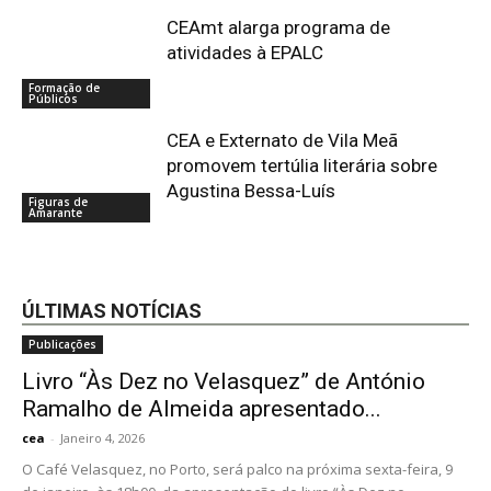
CEAmt alarga programa de
atividades à EPALC
Formação de
Públicos
CEA e Externato de Vila Meã
promovem tertúlia literária sobre
Agustina Bessa-Luís
Figuras de
Amarante
ÚLTIMAS NOTÍCIAS
Publicações
Livro “Às Dez no Velasquez” de António
Ramalho de Almeida apresentado...
cea
-
Janeiro 4, 2026
O Café Velasquez, no Porto, será palco na próxima sexta-feira, 9