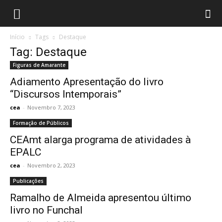
Início
Tags
Destaque
Tag: Destaque
Figuras de Amarante
Adiamento Apresentação do livro
“Discursos Intemporais”
cea
-
Novembro 7, 2023
Formação de Públicos
CEAmt alarga programa de atividades à
EPALC
cea
-
Novembro 2, 2023
Publicações
Ramalho de Almeida apresentou último
livro no Funchal