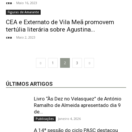
cea
-
Maio 16, 2023
Figuras de Amarante
CEA e Externato de Vila Meã promovem
tertúlia literária sobre Agustina...
cea
-
Maio 2, 2023
1
2
3
ÚLTIMOS ARTIGOS
Livro “Às Dez no Velasquez” de António
Ramalho de Almeida apresentado dia 9
de...
Janeiro 4, 2026
Publicações
A 14ª sessão do ciclo PASC destacou